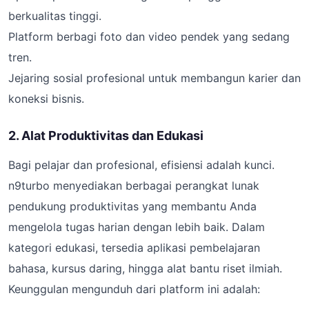
berkualitas tinggi.
Platform berbagi foto dan video pendek yang sedang
tren.
Jejaring sosial profesional untuk membangun karier dan
koneksi bisnis.
2. Alat Produktivitas dan Edukasi
Bagi pelajar dan profesional, efisiensi adalah kunci.
n9turbo menyediakan berbagai perangkat lunak
pendukung produktivitas yang membantu Anda
mengelola tugas harian dengan lebih baik. Dalam
kategori edukasi, tersedia aplikasi pembelajaran
bahasa, kursus daring, hingga alat bantu riset ilmiah.
Keunggulan mengunduh dari platform ini adalah: