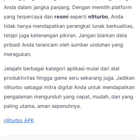
Anda dalam jangka panjang. Dengan memilih platform
yang terpercaya dan
resmi
seperti
n9turbo
, Anda
tidak hanya mendapatkan perangkat lunak berkualitas,
tetapi juga ketenangan pikiran. Jangan biarkan data
pribadi Anda terancam oleh sumber unduhan yang
meragukan.
Jelajahi berbagai kategori aplikasi mulai dari alat
produktivitas hingga game seru sekarang juga. Jadikan
n9turbo sebagai mitra digital Anda untuk mendapatkan
pengalaman mengunduh yang cepat, mudah, dan yang
paling utama, aman sepenuhnya.
n9turbo APK