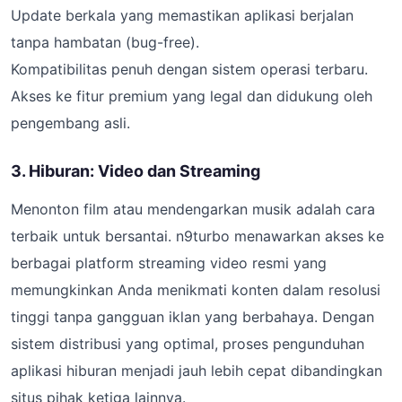
Update berkala yang memastikan aplikasi berjalan
tanpa hambatan (bug-free).
Kompatibilitas penuh dengan sistem operasi terbaru.
Akses ke fitur premium yang legal dan didukung oleh
pengembang asli.
3. Hiburan: Video dan Streaming
Menonton film atau mendengarkan musik adalah cara
terbaik untuk bersantai. n9turbo menawarkan akses ke
berbagai platform streaming video resmi yang
memungkinkan Anda menikmati konten dalam resolusi
tinggi tanpa gangguan iklan yang berbahaya. Dengan
sistem distribusi yang optimal, proses pengunduhan
aplikasi hiburan menjadi jauh lebih cepat dibandingkan
situs pihak ketiga lainnya.