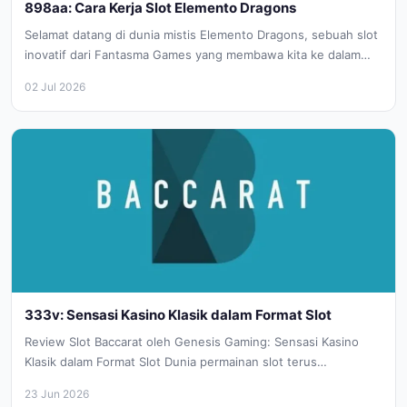
898aa: Cara Kerja Slot Elemento Dragons
Selamat datang di dunia mistis Elemento Dragons, sebuah slot
inovatif dari Fantasma Games yang membawa kita ke dalam
pertempuran elemen...
02 Jul 2026
333v: Sensasi Kasino Klasik dalam Format Slot
Review Slot Baccarat oleh Genesis Gaming: Sensasi Kasino
Klasik dalam Format Slot Dunia permainan slot terus
berkembang, menghadirkan berbagai tema...
23 Jun 2026