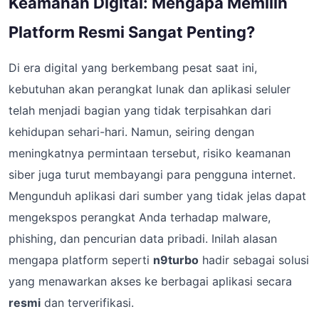
Keamanan Digital: Mengapa Memilih
Platform Resmi Sangat Penting?
Di era digital yang berkembang pesat saat ini,
kebutuhan akan perangkat lunak dan aplikasi seluler
telah menjadi bagian yang tidak terpisahkan dari
kehidupan sehari-hari. Namun, seiring dengan
meningkatnya permintaan tersebut, risiko keamanan
siber juga turut membayangi para pengguna internet.
Mengunduh aplikasi dari sumber yang tidak jelas dapat
mengekspos perangkat Anda terhadap malware,
phishing, dan pencurian data pribadi. Inilah alasan
mengapa platform seperti
n9turbo
hadir sebagai solusi
yang menawarkan akses ke berbagai aplikasi secara
resmi
dan terverifikasi.