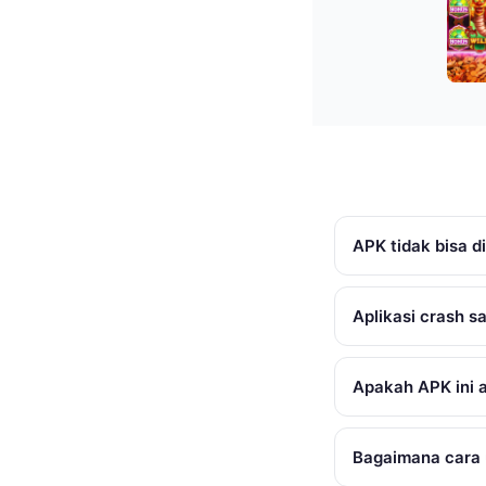
APK tidak bisa di
Aplikasi crash s
Apakah APK ini 
Bagaimana cara 