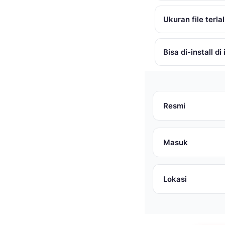
Ukuran file terla
Bisa di-install d
Resmi
Masuk
Lokasi