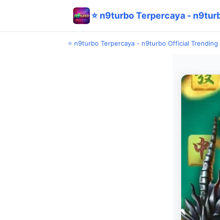
⭐ n9turbo Terpercaya - n9turb
⭐ n9turbo Terpercaya - n9turbo Official Trending