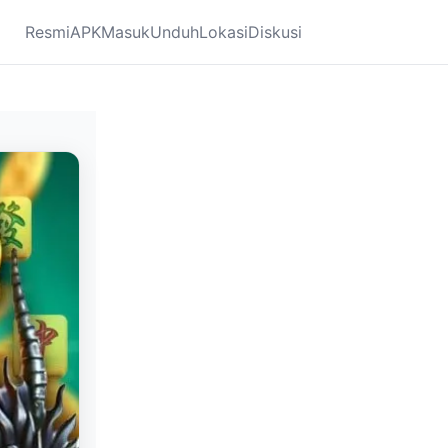
Resmi
APK
Masuk
Unduh
Lokasi
Diskusi