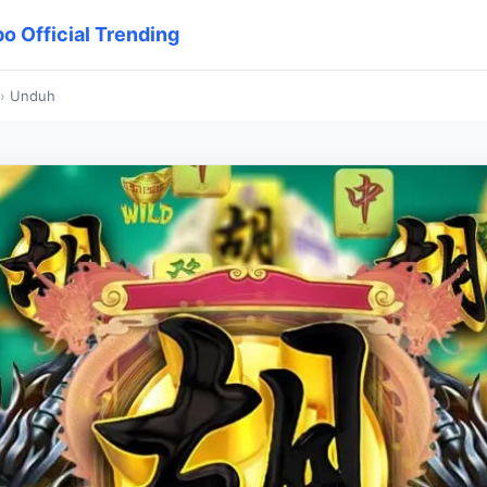
o Official Trending
›
Unduh