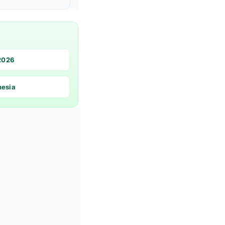
 2026
nesia