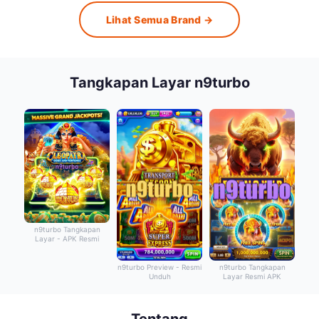
Lihat Semua Brand →
Tangkapan Layar n9turbo
n9turbo Tangkapan
Layar - APK Resmi
n9turbo Preview - Resmi
n9turbo Tangkapan
Unduh
Layar Resmi APK
Tentang