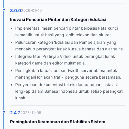
3.0.0
2026-01-10
Inovasi Pencarian Pintar dan Kategori Edukasi
Implementasi mesin pencari pintar berbasis kata kunci
semantik untuk hasil yang lebih relevan dan akurat.
Peluncuran kategori 'Edukasi dan Pembelajaran' yang
mencakup perangkat lunak kursus bahasa dan alat sains.
Integrasi fitur 'Pratinjau Video' untuk perangkat lunak
kategori game dan editor multimedia.
Peningkatan kapasitas bandwidth server utama untuk
menangani lonjakan trafik pengguna secara bersamaan.
Penyediaan dokumentasi teknis dan panduan instalasi
lengkap dalam Bahasa Indonesia untuk setiap perangkat
lunak.
2.4.2
2025-11-05
Peningkatan Keamanan dan Stabilitas Sistem