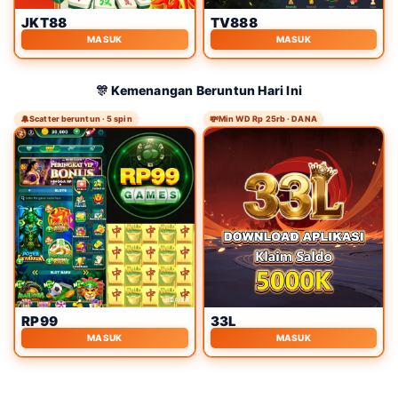
JKT88
TV888
MASUK
MASUK
🎊 Kemenangan Beruntun Hari Ini
🔔
Scatter beruntun · 5 spin
💸
Min WD Rp 25rb · DANA
RP99
33L
MASUK
MASUK