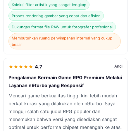
Koleksi filter artistik yang sangat lengkap
Proses rendering gambar yang cepat dan efisien
Dukungan format file RAW untuk fotografer profesional
Membutuhkan ruang penyimpanan internal yang cukup
besar
★
★
★
★
★
4.7
Andi
Pengalaman Bermain Game RPG Premium Melalui
Layanan n9turbo yang Responsif
Mencari game berkualitas tinggi kini lebih mudah
berkat kurasi yang dilakukan oleh n9turbo. Saya
menguji salah satu judul RPG populer dan
menemukan bahwa versi yang disediakan sangat
optimal untuk performa chipset menengah ke atas.