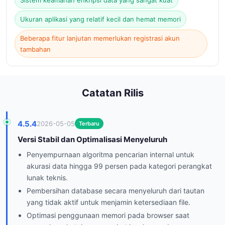
Ukuran aplikasi yang relatif kecil dan hemat memori
Beberapa fitur lanjutan memerlukan registrasi akun
tambahan
Catatan Rilis
4.5.4
2026-05-05
Terbaru
Versi Stabil dan Optimalisasi Menyeluruh
Penyempurnaan algoritma pencarian internal untuk
akurasi data hingga 99 persen pada kategori perangkat
lunak teknis.
Pembersihan database secara menyeluruh dari tautan
yang tidak aktif untuk menjamin ketersediaan file.
Optimasi penggunaan memori pada browser saat