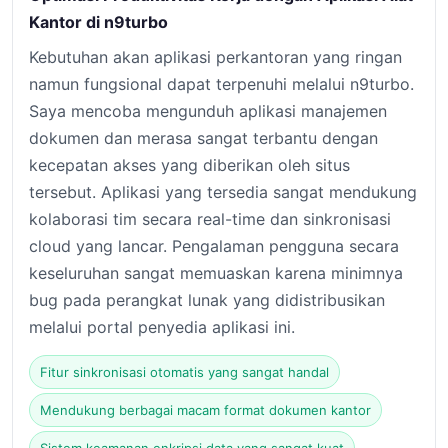
Kantor di n9turbo
Kebutuhan akan aplikasi perkantoran yang ringan
namun fungsional dapat terpenuhi melalui n9turbo.
Saya mencoba mengunduh aplikasi manajemen
dokumen dan merasa sangat terbantu dengan
kecepatan akses yang diberikan oleh situs
tersebut. Aplikasi yang tersedia sangat mendukung
kolaborasi tim secara real-time dan sinkronisasi
cloud yang lancar. Pengalaman pengguna secara
keseluruhan sangat memuaskan karena minimnya
bug pada perangkat lunak yang didistribusikan
melalui portal penyedia aplikasi ini.
Fitur sinkronisasi otomatis yang sangat handal
Mendukung berbagai macam format dokumen kantor
Sistem keamanan enkripsi data yang sangat kuat