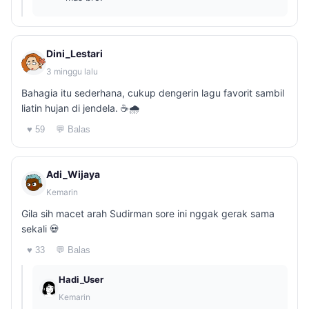
Dini_Lestari
3 minggu lalu
Bahagia itu sederhana, cukup dengerin lagu favorit sambil
liatin hujan di jendela. ☕🌧️
♥ 59
💬 Balas
Adi_Wijaya
Kemarin
Gila sih macet arah Sudirman sore ini nggak gerak sama
sekali 💀
♥ 33
💬 Balas
Hadi_User
Kemarin