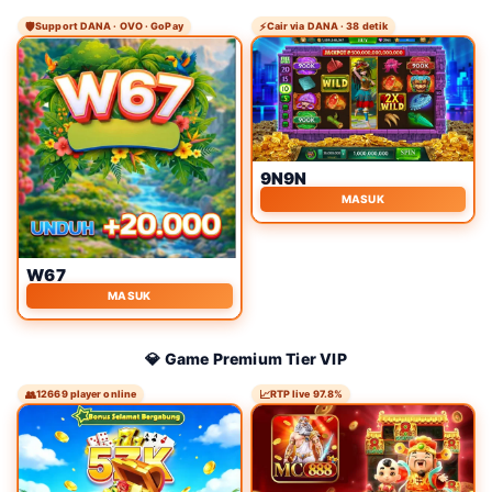
🛡️
Support DANA · OVO · GoPay
⚡
Cair via DANA · 38 detik
9N9N
MASUK
W67
MASUK
💎 Game Premium Tier VIP
👥
12669 player online
📈
RTP live 97.8%