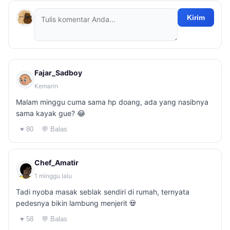
Kirim
Fajar_Sadboy
Kemarin
Malam minggu cuma sama hp doang, ada yang nasibnya
sama kayak gue? 😂
♥ 80
💬 Balas
Chef_Amatir
1 minggu lalu
Tadi nyoba masak seblak sendiri di rumah, ternyata
pedesnya bikin lambung menjerit 💀
♥ 58
💬 Balas