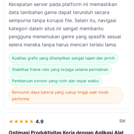
Kecepatan server pada platform ini memastikan
data tambahan game dapat terunduh secara
sempurna tanpa korupsi file. Selain itu, navigasi
kategori dalam situs ini sangat membantu
pengguna menemukan genre yang spesifik sesuai
selera mereka tanpa harus mencari terlalu lama.
Kualitas grafis yang ditampilkan sangat tajam dan jernih
Stabilitas frame rate yang terjaga selama permainan
Pembaruan konten yang rutin dan tepat waktu
Konsumsi daya baterai yang cukup tinggi saat mode
performa
★
★
★
★
★
4.9
Siti
Optimasi Produktivitas Kerja dengan Aplikasi Alat