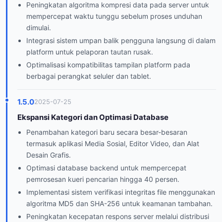
Peningkatan algoritma kompresi data pada server untuk
mempercepat waktu tunggu sebelum proses unduhan
dimulai.
Integrasi sistem umpan balik pengguna langsung di dalam
platform untuk pelaporan tautan rusak.
Optimalisasi kompatibilitas tampilan platform pada
berbagai perangkat seluler dan tablet.
1.5.0
2025-07-25
Ekspansi Kategori dan Optimasi Database
Penambahan kategori baru secara besar-besaran
termasuk aplikasi Media Sosial, Editor Video, dan Alat
Desain Grafis.
Optimasi database backend untuk mempercepat
pemrosesan kueri pencarian hingga 40 persen.
Implementasi sistem verifikasi integritas file menggunakan
algoritma MD5 dan SHA-256 untuk keamanan tambahan.
Peningkatan kecepatan respons server melalui distribusi