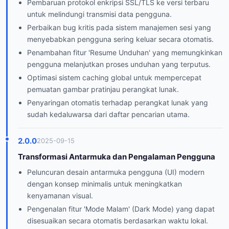
Pembaruan protokol enkripsi SSL/TLS ke versi terbaru
untuk melindungi transmisi data pengguna.
Perbaikan bug kritis pada sistem manajemen sesi yang
menyebabkan pengguna sering keluar secara otomatis.
Penambahan fitur 'Resume Unduhan' yang memungkinkan
pengguna melanjutkan proses unduhan yang terputus.
Optimasi sistem caching global untuk mempercepat
pemuatan gambar pratinjau perangkat lunak.
Penyaringan otomatis terhadap perangkat lunak yang
sudah kedaluwarsa dari daftar pencarian utama.
2.0.0
2025-09-15
Transformasi Antarmuka dan Pengalaman Pengguna
Peluncuran desain antarmuka pengguna (UI) modern
dengan konsep minimalis untuk meningkatkan
kenyamanan visual.
Pengenalan fitur 'Mode Malam' (Dark Mode) yang dapat
disesuaikan secara otomatis berdasarkan waktu lokal.