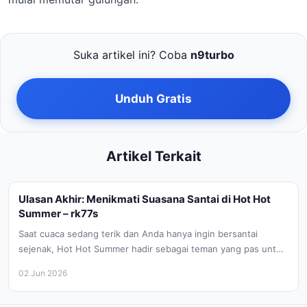
Suka artikel ini? Coba
n9turbo
Unduh Gratis
Artikel Terkait
Ulasan Akhir: Menikmati Suasana Santai di Hot Hot
Summer – rk77s
Saat cuaca sedang terik dan Anda hanya ingin bersantai
sejenak, Hot Hot Summer hadir sebagai teman yang pas untuk
mengisi...
02 Jun 2026