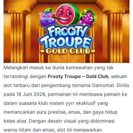
Melangkah masuk ke dunia kemewahan yang tak
tertandingi dengan
Frooty Troupe – Gold Club
, sebuah
slot terbaru dari pengembang ternama Gamomat. Dirilis
pada 18 Juni 2026, permainan ini membawa pemain ke
dalam suasana klub malam yyrr eksklusif yang
memancarkan aura prestise, emas, dan gaya hidup
kelas atas. Dengan desain visual yang didominasi
warna hitam dan emas, slot ini menawarkan