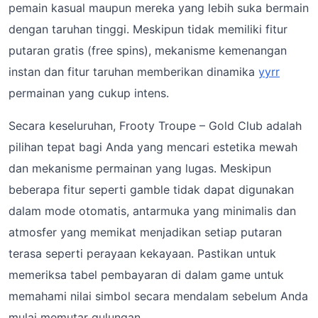
pemain kasual maupun mereka yang lebih suka bermain
dengan taruhan tinggi. Meskipun tidak memiliki fitur
putaran gratis (free spins), mekanisme kemenangan
instan dan fitur taruhan memberikan dinamika
yyrr
permainan yang cukup intens.
Secara keseluruhan, Frooty Troupe – Gold Club adalah
pilihan tepat bagi Anda yang mencari estetika mewah
dan mekanisme permainan yang lugas. Meskipun
beberapa fitur seperti gamble tidak dapat digunakan
dalam mode otomatis, antarmuka yang minimalis dan
atmosfer yang memikat menjadikan setiap putaran
terasa seperti perayaan kekayaan. Pastikan untuk
memeriksa tabel pembayaran di dalam game untuk
memahami nilai simbol secara mendalam sebelum Anda
mulai memutar gulungan.